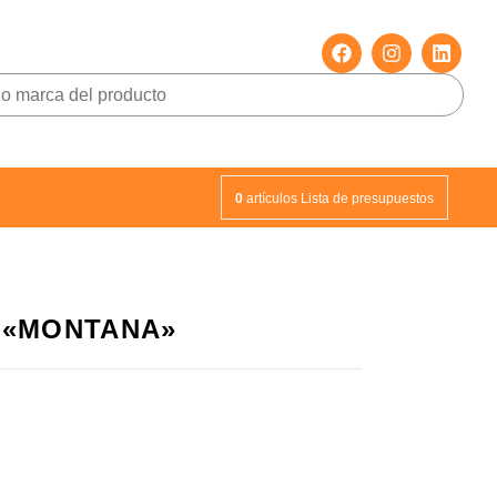
0
artículos
Lista de presupuestos
a «MONTANA»