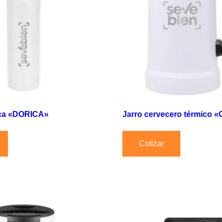
ica «DORICA»
Jarro cervecero térmico
Cotizar