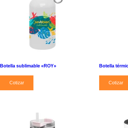
Botella sublimable «ROY»
Botella térm
Cotizar
Cotizar