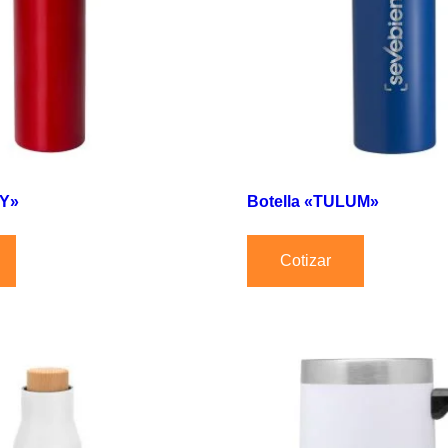
LY»
Botella «TULUM»
Cotizar