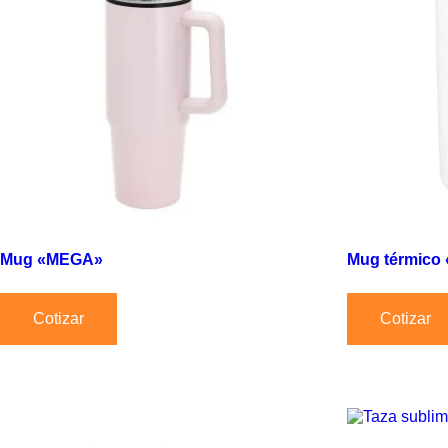
Mug «MEGA»
Mug térmic
Cotizar
Cotizar