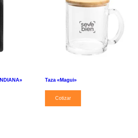
«INDIANA»
Taza «Magui»
Cotizar