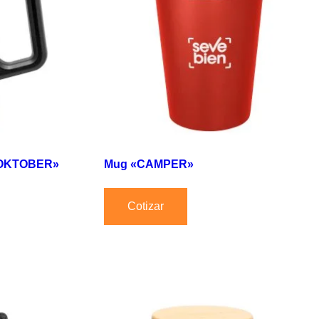
 «OKTOBER»
Mug «CAMPER»
Cotizar