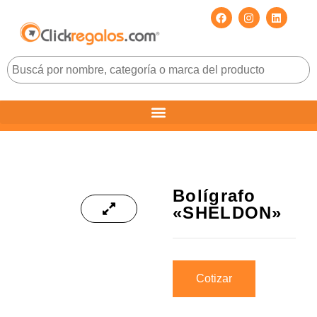
Bolígrafo
«SHELDON»
Cotizar