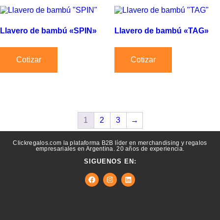
Llavero de bambú «SPIN»
Llavero de bambú «TAG»
Cotizar
Cotizar
1
2
3
→
Clickregalos.com la plataforma B2B líder en merchandising y regalos
empresariales en Argentina. 20 años de experiencia.
SIGUENOS EN: