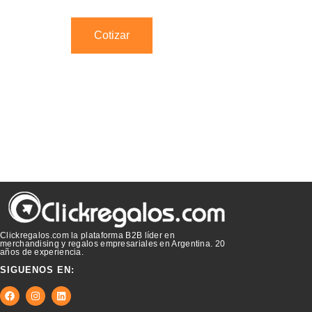
Cotizar
Clickregalos.com la plataforma B2B líder en
merchandising y regalos empresariales en Argentina. 20
años de experiencia.
SIGUENOS EN: