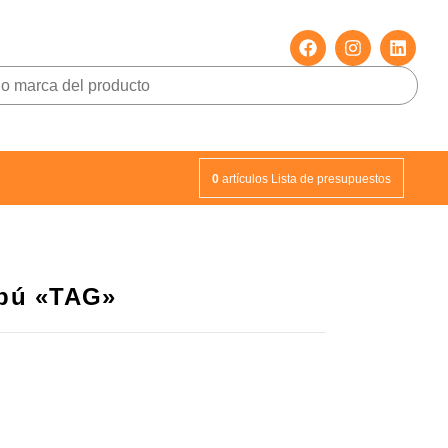
0
artículos
Lista de presupuestos
mbú «TAG»